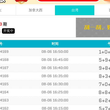
大
加拿大西
台湾
1
6
0
期
+
+
奖
开奖中
号
时间
1+0
44169
08-06 16:50:00
5+9
44168
08-06 16:45:00
9+8
44167
08-06 16:40:00
8+3
44166
08-06 16:35:00
7+0
44165
08-06 16:30:00
8+8
44164
08-06 16:25:00
6+2
44163
08-06 16:20:00
5+7
44162
08-06 16:15:00